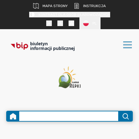
MAPA STRONY
INSTRUKCJA
KONTRAST DLA OSÓB SŁABOWIDZĄCYCH
PL
biuletyn
informacji publicznej