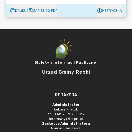
DRUKUJ
ZAPISZ DO PDF
METRYCZKA
Biuletyn Informacji Publicznej
Urząd Gminy Repki
REDAKCJA
Administrator
Łukasz Kiryluk
tel. +48 25 787 50 23
informatyk@repki.pl
Zastępca Administratora
Marcin Osiejewicz