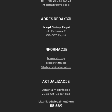
tel. +48 25 787 50 23
informatyk@repki.pl
ADRES REDAKCJI
Urząd Gminy Repki
ul. Parkowa 7
08-307 Repki
INFORMACJE
Mapa strony
Rejestr zmian
Statystyki odwiedzin
AKTUALIZACJE
Ostatnia modyfikacja
2026-08-05 13:14:34
Licznik odwiedzin ogółem
58 689