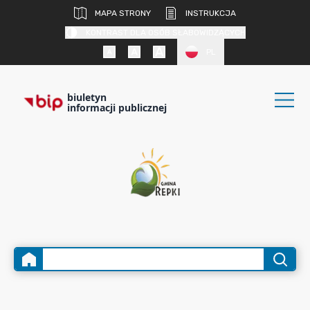
MAPA STRONY
INSTRUKCJA
KONTRAST DLA OSÓB SŁABOWIDZĄCYCH
PL
biuletyn
informacji publicznej