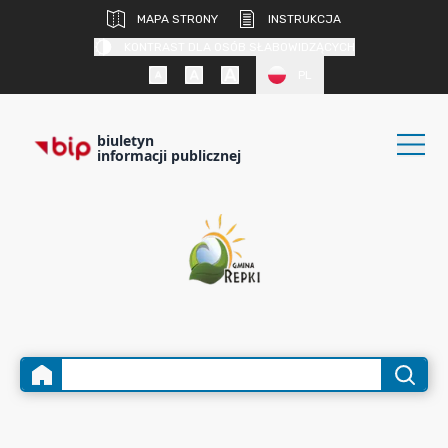
MAPA STRONY
INSTRUKCJA
KONTRAST DLA OSÓB SŁABOWIDZĄCYCH
PL
biuletyn
informacji publicznej